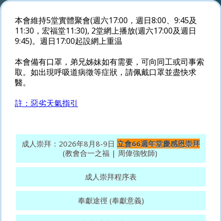
本會維持5堂實體聚會(週六17:00，週日8:00、9:45及
11:30，宏福堂11:30), 2堂網上播放(週六17:00及週日
9:45)。週日17:00起設網上重温
本會備有口罩，弟兄姊妹如有需要，可向同工或司事索
取。如出現呼吸道病徵等症狀，請佩戴口罩並盡快求
醫。
註：惡劣天氣指引
成人崇拜：2026年8月8-9日
立會66週年堂慶感恩崇拜
(教會合一之福 | 周偉強牧師)
成人崇拜程序表
奉獻途徑 (奉獻意義)