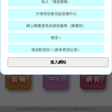
加入「埔浸廣播」
大埔浸信會信徒裝備中心
網上圖書搜尋及續借服務（圖書部）
埔浸＋
埔浸歡迎你！(新來賓登記表）
大埔浸信會代禱表
進入網站
願賜平安的神，常和你們眾人同在。(羅15:33)
Copyright © 2015 Taipo Baptist Church. All Rights Reserved.