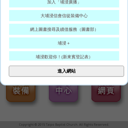
加入「埔浸廣播」
大埔浸信會信徒裝備中心
網上圖書搜尋及續借服務（圖書部）
埔浸＋
埔浸歡迎你！(新來賓登記表）
大埔浸信會代禱表
進入網站
願賜平安的神，常和你們眾人同在。(羅15:33)
Copyright © 2015 Taipo Baptist Church. All Rights Reserved.