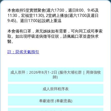
本會維持5堂實體聚會(週六17:00，週日8:00、9:45及
11:30，宏福堂11:30), 2堂網上播放(週六17:00及週日
9:45)。週日17:00起設網上重温
本會備有口罩，弟兄姊妹如有需要，可向同工或司事索
取。如出現呼吸道病徵等症狀，請佩戴口罩並盡快求
醫。
註：惡劣天氣指引
成人崇拜：2026年8月1-2日 (服侍大埔社群 | 周偉強牧
師)
成人崇拜程序表
奉獻途徑 (奉獻意義)