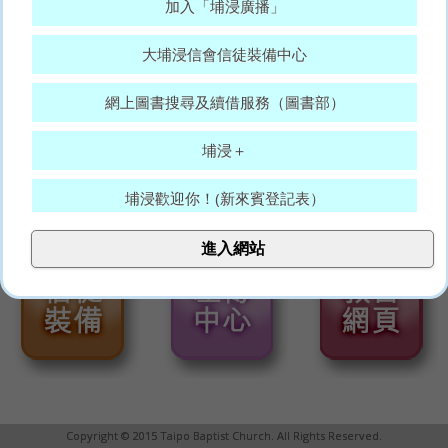
加入「埔浸廣播」
大埔浸信會信徒裝備中心
網上圖書搜尋及續借服務（圖書部）
埔浸＋
埔浸歡迎你！(新來賓登記表）
大埔浸信會代禱表
進入網站
願賜平安的神，常和你們眾人同在。(羅15:33)
Copyright © 2015 Taipo Baptist Church. All Rights Reserved.