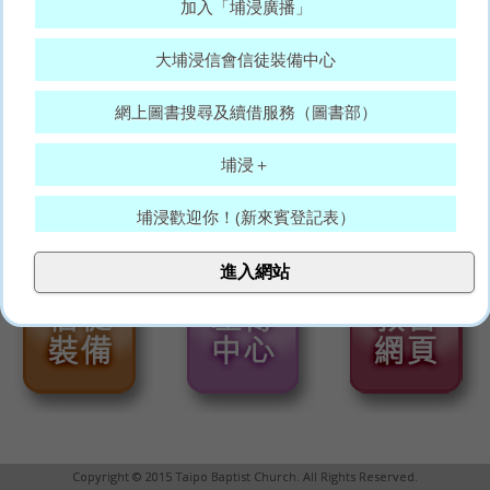
加入「埔浸廣播」
大埔浸信會信徒裝備中心
網上圖書搜尋及續借服務（圖書部）
埔浸＋
埔浸歡迎你！(新來賓登記表）
大埔浸信會代禱表
進入網站
願賜平安的神，常和你們眾人同在。(羅15:33)
Copyright © 2015 Taipo Baptist Church. All Rights Reserved.