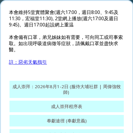
本會維持5堂實體聚會(週六17:00，週日8:00、9:45及
11:30，宏福堂11:30), 2堂網上播放(週六17:00及週日
9:45)。週日17:00起設網上重温
本會備有口罩，弟兄姊妹如有需要，可向同工或司事索
取。如出現呼吸道病徵等症狀，請佩戴口罩並盡快求
醫。
註：惡劣天氣指引
成人崇拜：2026年8月1-2日 (服侍大埔社群 | 周偉強牧
師)
成人崇拜程序表
奉獻途徑 (奉獻意義)