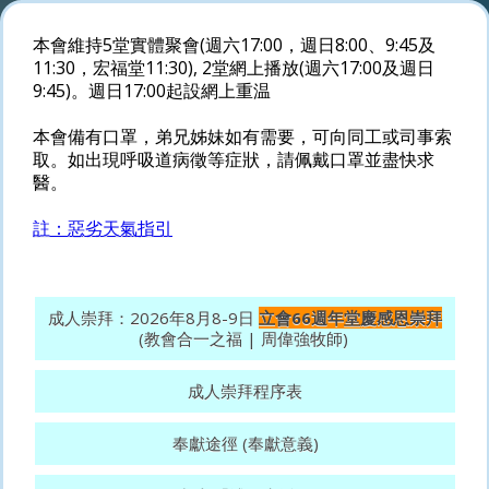
本會維持5堂實體聚會(週六17:00，週日8:00、9:45及
11:30，宏福堂11:30), 2堂網上播放(週六17:00及週日
9:45)。週日17:00起設網上重温
本會備有口罩，弟兄姊妹如有需要，可向同工或司事索
取。如出現呼吸道病徵等症狀，請佩戴口罩並盡快求
醫。
註：惡劣天氣指引
成人崇拜：2026年8月8-9日
立會66週年堂慶感恩崇拜
(教會合一之福 | 周偉強牧師)
成人崇拜程序表
奉獻途徑 (奉獻意義)