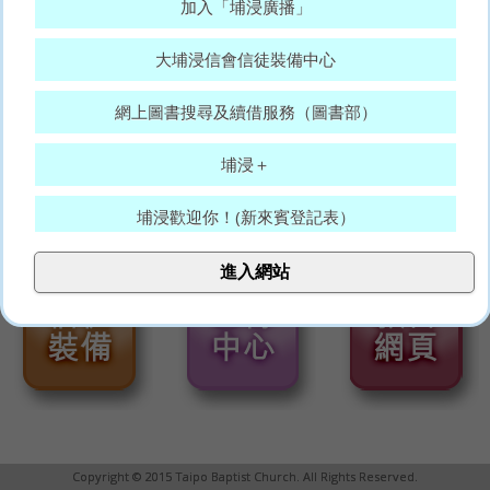
加入「埔浸廣播」
大埔浸信會信徒裝備中心
網上圖書搜尋及續借服務（圖書部）
埔浸＋
埔浸歡迎你！(新來賓登記表）
大埔浸信會代禱表
進入網站
願賜平安的神，常和你們眾人同在。(羅15:33)
Copyright © 2015 Taipo Baptist Church. All Rights Reserved.