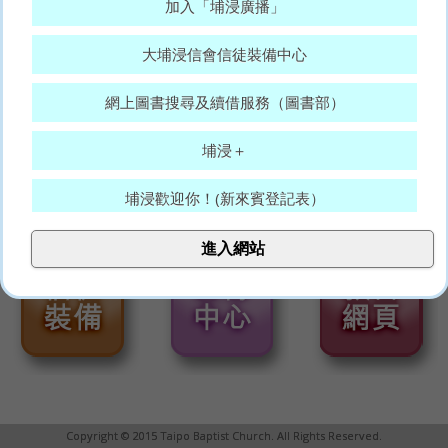
加入「埔浸廣播」
大埔浸信會信徒裝備中心
網上圖書搜尋及續借服務（圖書部）
埔浸＋
埔浸歡迎你！(新來賓登記表）
大埔浸信會代禱表
進入網站
願賜平安的神，常和你們眾人同在。(羅15:33)
Copyright © 2015 Taipo Baptist Church. All Rights Reserved.