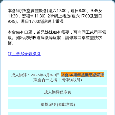
本會維持5堂實體聚會(週六17:00，週日8:00、9:45及
11:30，宏福堂11:30), 2堂網上播放(週六17:00及週日
9:45)。週日17:00起設網上重温
本會備有口罩，弟兄姊妹如有需要，可向同工或司事索
取。如出現呼吸道病徵等症狀，請佩戴口罩並盡快求
醫。
註：惡劣天氣指引
成人崇拜：2026年8月8-9日
立會66週年堂慶感恩崇拜
(教會合一之福 | 周偉強牧師)
成人崇拜程序表
奉獻途徑 (奉獻意義)