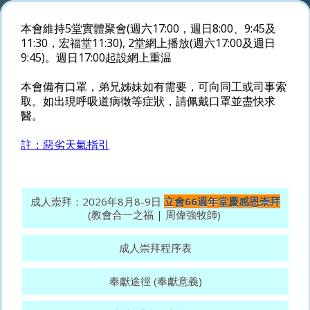
本會維持5堂實體聚會(週六17:00，週日8:00、9:45及
11:30，宏福堂11:30), 2堂網上播放(週六17:00及週日
9:45)。週日17:00起設網上重温
本會備有口罩，弟兄姊妹如有需要，可向同工或司事索
取。如出現呼吸道病徵等症狀，請佩戴口罩並盡快求
醫。
註：惡劣天氣指引
成人崇拜：2026年8月8-9日
立會66週年堂慶感恩崇拜
(教會合一之福 | 周偉強牧師)
成人崇拜程序表
奉獻途徑 (奉獻意義)