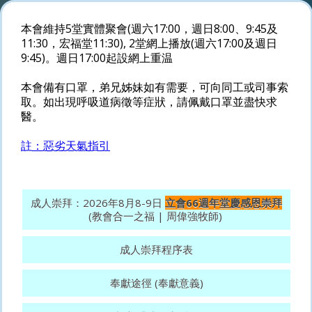
本會維持5堂實體聚會(週六17:00，週日8:00、9:45及
11:30，宏福堂11:30), 2堂網上播放(週六17:00及週日
9:45)。週日17:00起設網上重温
本會備有口罩，弟兄姊妹如有需要，可向同工或司事索
取。如出現呼吸道病徵等症狀，請佩戴口罩並盡快求
醫。
註：惡劣天氣指引
成人崇拜：2026年8月8-9日
立會66週年堂慶感恩崇拜
(教會合一之福 | 周偉強牧師)
成人崇拜程序表
奉獻途徑 (奉獻意義)