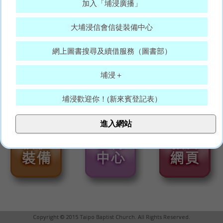
加入「埔浸廣播」
大埔浸信會信徒裝備中心
網上圖書搜尋及續借服務（圖書部）
埔浸＋
埔浸歡迎你！(新來賓登記表）
大埔浸信會代禱表
進入網站
願賜平安的神，常和你們眾人同在。(羅15:33)
Copyright © 2015 Taipo Baptist Church. All Rights Reserved.