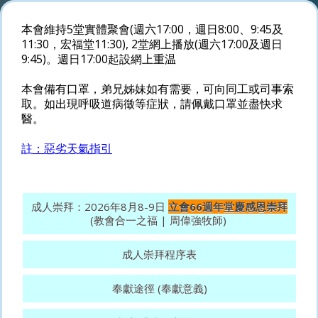
本會維持5堂實體聚會(週六17:00，週日8:00、9:45及
11:30，宏福堂11:30), 2堂網上播放(週六17:00及週日
9:45)。週日17:00起設網上重温
本會備有口罩，弟兄姊妹如有需要，可向同工或司事索
取。如出現呼吸道病徵等症狀，請佩戴口罩並盡快求
醫。
註：惡劣天氣指引
成人崇拜：2026年8月8-9日
立會66週年堂慶感恩崇拜
(教會合一之福 | 周偉強牧師)
成人崇拜程序表
奉獻途徑 (奉獻意義)