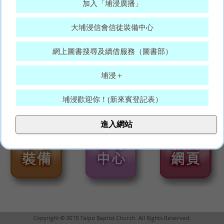
加入「埔浸廣播」
大埔浸信會信徒裝備中心
網上圖書搜尋及續借服務（圖書部）
埔浸＋
埔浸歡迎你！(新來賓登記表）
大埔浸信會代禱表
進入網站
願賜平安的神，常和你們眾人同在。(羅15:33)
Copyright © 2015 Taipo Baptist Church. All Rights Reserved.