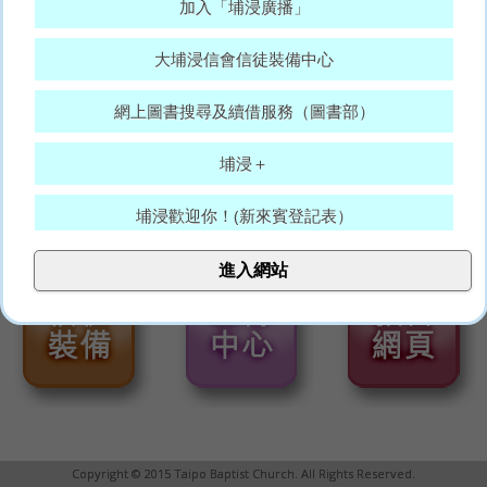
加入「埔浸廣播」
大埔浸信會信徒裝備中心
網上圖書搜尋及續借服務（圖書部）
埔浸＋
埔浸歡迎你！(新來賓登記表）
大埔浸信會代禱表
進入網站
願賜平安的神，常和你們眾人同在。(羅15:33)
Copyright © 2015 Taipo Baptist Church. All Rights Reserved.