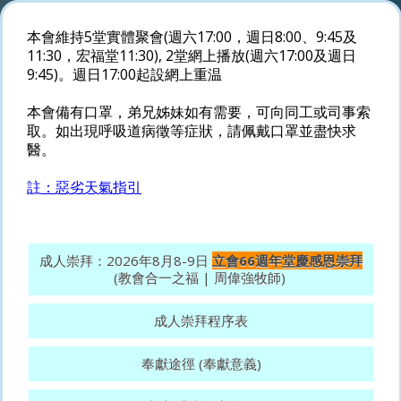
本會維持5堂實體聚會(週六17:00，週日8:00、9:45及
11:30，宏福堂11:30), 2堂網上播放(週六17:00及週日
9:45)。週日17:00起設網上重温
本會備有口罩，弟兄姊妹如有需要，可向同工或司事索
取。如出現呼吸道病徵等症狀，請佩戴口罩並盡快求
醫。
註：惡劣天氣指引
成人崇拜：2026年8月8-9日
立會66週年堂慶感恩崇拜
(教會合一之福 | 周偉強牧師)
成人崇拜程序表
奉獻途徑 (奉獻意義)