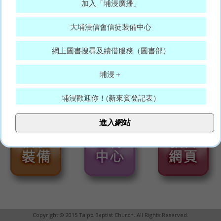
加入「埔浸廣播」
大埔浸信會信徒裝備中心
網上圖書搜尋及續借服務（圖書部）
埔浸＋
埔浸歡迎你！(新來賓登記表）
大埔浸信會代禱表
進入網站
願賜平安的神，常和你們眾人同在。(羅15:33)
Copyright © 2015 Taipo Baptist Church. All Rights Reserved.