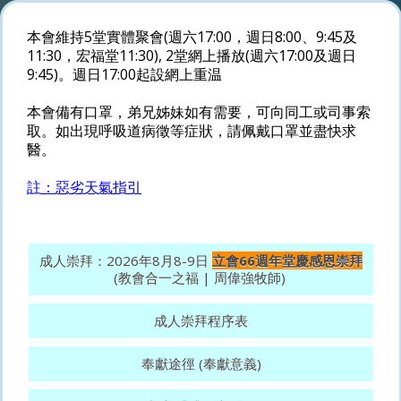
本會維持5堂實體聚會(週六17:00，週日8:00、9:45及
11:30，宏福堂11:30), 2堂網上播放(週六17:00及週日
9:45)。週日17:00起設網上重温
本會備有口罩，弟兄姊妹如有需要，可向同工或司事索
取。如出現呼吸道病徵等症狀，請佩戴口罩並盡快求
醫。
註：惡劣天氣指引
成人崇拜：2026年8月8-9日
立會66週年堂慶感恩崇拜
(教會合一之福 | 周偉強牧師)
成人崇拜程序表
奉獻途徑 (奉獻意義)