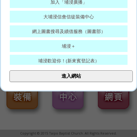
加入「埔浸廣播」
大埔浸信會信徒裝備中心
網上圖書搜尋及續借服務（圖書部）
埔浸＋
埔浸歡迎你！(新來賓登記表）
大埔浸信會代禱表
進入網站
願賜平安的神，常和你們眾人同在。(羅15:33)
Copyright © 2015 Taipo Baptist Church. All Rights Reserved.