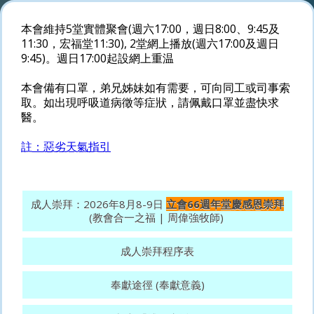
本會維持5堂實體聚會(週六17:00，週日8:00、9:45及
11:30，宏福堂11:30), 2堂網上播放(週六17:00及週日
9:45)。週日17:00起設網上重温
本會備有口罩，弟兄姊妹如有需要，可向同工或司事索
取。如出現呼吸道病徵等症狀，請佩戴口罩並盡快求
醫。
註：惡劣天氣指引
成人崇拜：2026年8月8-9日
立會66週年堂慶感恩崇拜
(教會合一之福 | 周偉強牧師)
成人崇拜程序表
奉獻途徑 (奉獻意義)