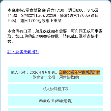
本會維持5堂實體聚會(週六17:00，週日8:00、9:45及
11:30，宏福堂11:30), 2堂網上播放(週六17:00及週日
9:45)。週日17:00起設網上重温
本會備有口罩，弟兄姊妹如有需要，可向同工或司事索
取。如出現呼吸道病徵等症狀，請佩戴口罩並盡快求
醫。
註：惡劣天氣指引
成人崇拜：2026年8月8-9日
立會66週年堂慶感恩崇拜
(教會合一之福 | 周偉強牧師)
成人崇拜程序表
奉獻途徑 (奉獻意義)