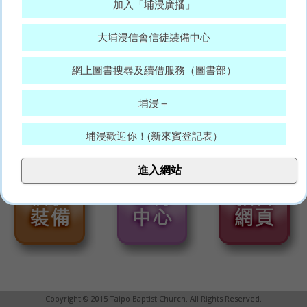
加入「埔浸廣播」
大埔浸信會信徒裝備中心
網上圖書搜尋及續借服務（圖書部）
埔浸＋
埔浸歡迎你！(新來賓登記表）
大埔浸信會代禱表
進入網站
願賜平安的神，常和你們眾人同在。(羅15:33)
Copyright © 2015 Taipo Baptist Church. All Rights Reserved.