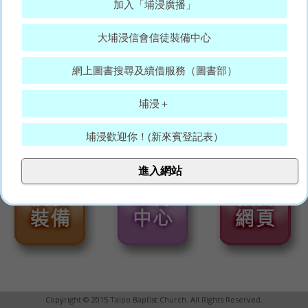
加入「埔浸廣播」
大埔浸信會信徒裝備中心
網上圖書搜尋及續借服務（圖書部）
埔浸＋
埔浸歡迎你！(新來賓登記表）
大埔浸信會代禱表
進入網站
願賜平安的神，常和你們眾人同在。(羅15:33)
Copyright © 2015 Taipo Baptist Church. All Rights Reserved.