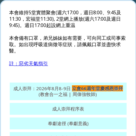
本會維持5堂實體聚會(週六17:00，週日8:00、9:45及
11:30，宏福堂11:30), 2堂網上播放(週六17:00及週日
9:45)。週日17:00起設網上重温
本會備有口罩，弟兄姊妹如有需要，可向同工或司事索
取。如出現呼吸道病徵等症狀，請佩戴口罩並盡快求
醫。
註：惡劣天氣指引
成人崇拜：2026年8月8-9日
立會66週年堂慶感恩崇拜
(教會合一之福 | 周偉強牧師)
成人崇拜程序表
奉獻途徑 (奉獻意義)