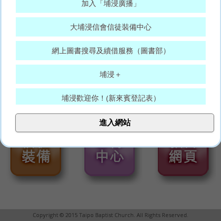
加入「埔浸廣播」
大埔浸信會信徒裝備中心
網上圖書搜尋及續借服務（圖書部）
埔浸＋
埔浸歡迎你！(新來賓登記表）
大埔浸信會代禱表
進入網站
願賜平安的神，常和你們眾人同在。(羅15:33)
Copyright © 2015 Taipo Baptist Church. All Rights Reserved.