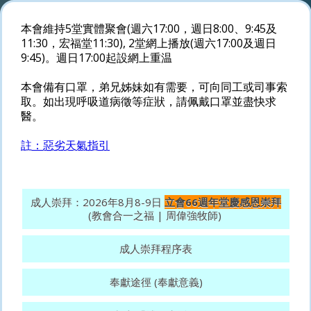
本會維持5堂實體聚會(週六17:00，週日8:00、9:45及
11:30，宏福堂11:30), 2堂網上播放(週六17:00及週日
9:45)。週日17:00起設網上重温
本會備有口罩，弟兄姊妹如有需要，可向同工或司事索
取。如出現呼吸道病徵等症狀，請佩戴口罩並盡快求
醫。
註：惡劣天氣指引
成人崇拜：2026年8月8-9日
立會66週年堂慶感恩崇拜
(教會合一之福 | 周偉強牧師)
成人崇拜程序表
奉獻途徑 (奉獻意義)