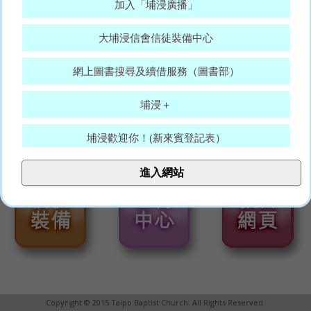
加入「埔浸廣播」
大埔浸信會信徒裝備中心
網上圖書搜尋及續借服務（圖書部）
埔浸＋
埔浸歡迎你！(新來賓登記表）
大埔浸信會代禱表
進入網站
願賜平安的神，常和你們眾人同在。(羅15:33)
Copyright © 2015 Taipo Baptist Church. All Rights Reserved.