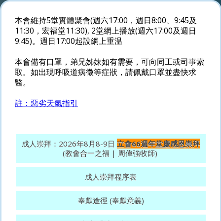
本會維持5堂實體聚會(週六17:00，週日8:00、9:45及
11:30，宏福堂11:30), 2堂網上播放(週六17:00及週日
9:45)。週日17:00起設網上重温
本會備有口罩，弟兄姊妹如有需要，可向同工或司事索
取。如出現呼吸道病徵等症狀，請佩戴口罩並盡快求
醫。
註：惡劣天氣指引
成人崇拜：2026年8月8-9日
立會66週年堂慶感恩崇拜
(教會合一之福 | 周偉強牧師)
成人崇拜程序表
奉獻途徑 (奉獻意義)