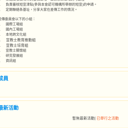
.
負責審核短宣津貼
(
參與本會認可機構所舉辦的短宣
)
的申請。
.
定期聯絡各基址，分享大家在差傳工作的情況。
差傳委員會以下的小組：
.
國際工場組
.
國內工場組
.
本地跨文化組
4. 宣教士教育推動組
.
宣教士培育組
.
宣教士關懷組
.
研究發展組
.
資訊組
成員
最新活動
暫無最新活動|
已舉行之活動