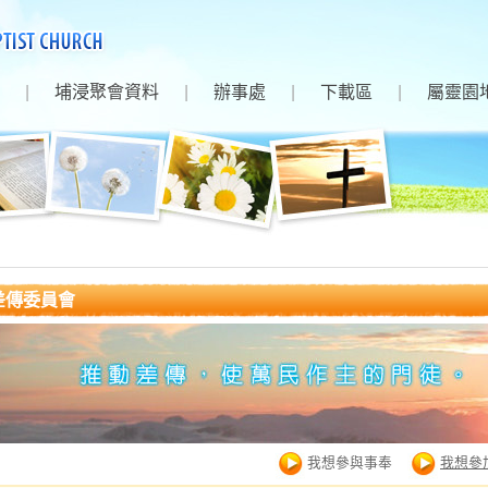
|
埔浸聚會資料
|
辦事處
|
下載區
|
屬靈園
差傳委員會
我想參與事奉
我想參