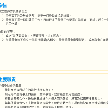
宗旨
成立差傳委員會的理念：
差傳事工涉及教會各部，需要一個委員會協助統籌。
差傳事工是一個對外的工作，目前很多的差傳工作都是在執事會中商討；設立一
的工作量。
有關的發展：
成立｢差傳委員會」，專責發展上述的理念。
在委員會核下成立一個執行機構(名稱交由差傳委員會商議製定)，成為教會在差
主要職責
差傳委員會的職責：
.
策劃及管理所成立的執行機構的事工。
.
制定每年差傳事工的預算，交執事會、教會議會及月會通過。
.
與教會各部合作，推動弟兄姊妹在差傳方面的參與，培育及儲備更多宣教士。
.
與其他差會合作，支持及差派宣教士，跟進宣教士在工場的情況以及回港述職的
.
聯絡及發展現有的宣教工場，並探索新工場的可能性。