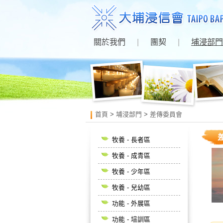
關於我們
|
團契
|
埔浸部門
首頁
>
埔浸部門
>
差傳委員會
牧養 - 長者區
牧養 - 成青區
牧養 - 少年區
牧養 - 兒幼區
功能 - 外展區
功能 - 培訓區