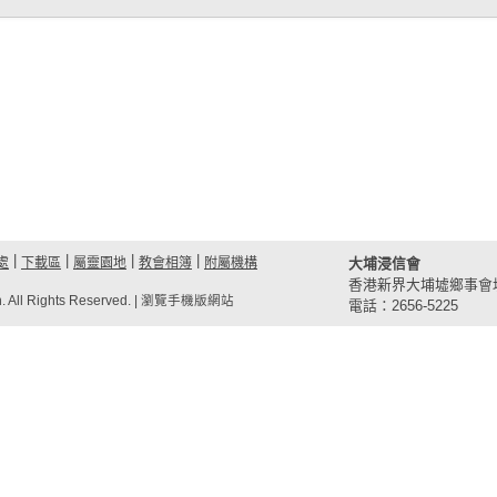
|
|
|
|
處
下載區
屬靈園地
教會相簿
附屬機構
大埔浸信會
香港新界大埔墟鄉事會坊3
. All Rights Reserved. |
瀏覽手機版網站
電話：2656-5225