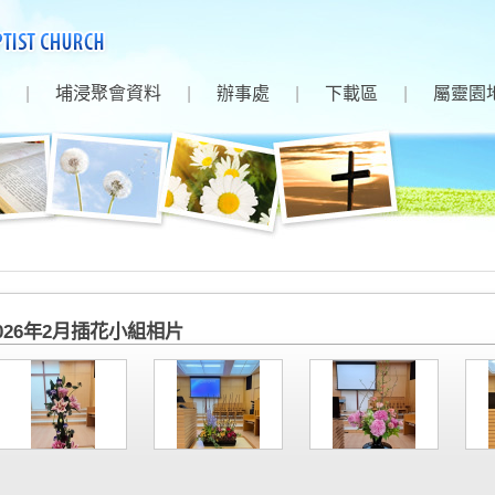
|
埔浸聚會資料
|
辦事處
|
下載區
|
屬靈園
026年2月插花小組相片