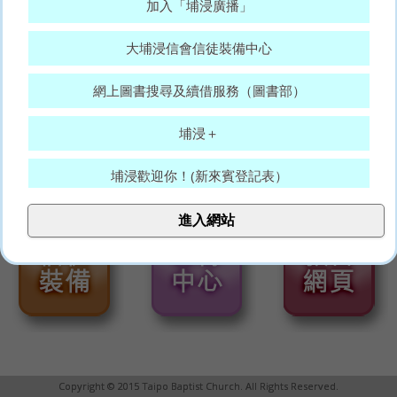
加入「埔浸廣播」
大埔浸信會信徒裝備中心
網上圖書搜尋及續借服務（圖書部）
埔浸＋
埔浸歡迎你！(新來賓登記表）
大埔浸信會代禱表
進入網站
願賜平安的神，常和你們眾人同在。(羅15:33)
Copyright © 2015 Taipo Baptist Church. All Rights Reserved.