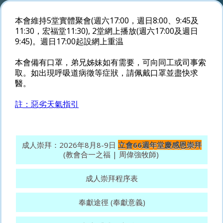
本會維持5堂實體聚會(週六17:00，週日8:00、9:45及
11:30，宏福堂11:30), 2堂網上播放(週六17:00及週日
9:45)。週日17:00起設網上重温
本會備有口罩，弟兄姊妹如有需要，可向同工或司事索
取。如出現呼吸道病徵等症狀，請佩戴口罩並盡快求
醫。
註：惡劣天氣指引
成人崇拜：2026年8月8-9日
立會66週年堂慶感恩崇拜
(教會合一之福 | 周偉強牧師)
成人崇拜程序表
奉獻途徑 (奉獻意義)