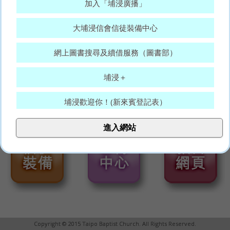
加入「埔浸廣播」
大埔浸信會信徒裝備中心
網上圖書搜尋及續借服務（圖書部）
埔浸＋
埔浸歡迎你！(新來賓登記表）
大埔浸信會代禱表
進入網站
願賜平安的神，常和你們眾人同在。(羅15:33)
Copyright © 2015 Taipo Baptist Church. All Rights Reserved.