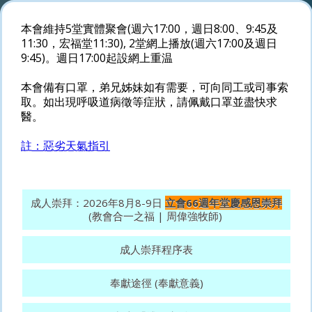
本會維持5堂實體聚會(週六17:00，週日8:00、9:45及
11:30，宏福堂11:30), 2堂網上播放(週六17:00及週日
9:45)。週日17:00起設網上重温
本會備有口罩，弟兄姊妹如有需要，可向同工或司事索
取。如出現呼吸道病徵等症狀，請佩戴口罩並盡快求
醫。
註：惡劣天氣指引
成人崇拜：2026年8月8-9日
立會66週年堂慶感恩崇拜
(教會合一之福 | 周偉強牧師)
成人崇拜程序表
奉獻途徑 (奉獻意義)