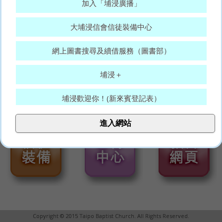
加入「埔浸廣播」
大埔浸信會信徒裝備中心
網上圖書搜尋及續借服務（圖書部）
埔浸＋
埔浸歡迎你！(新來賓登記表）
大埔浸信會代禱表
進入網站
願賜平安的神，常和你們眾人同在。(羅15:33)
Copyright © 2015 Taipo Baptist Church. All Rights Reserved.