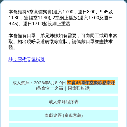
本會維持5堂實體聚會(週六17:00，週日8:00、9:45及
11:30，宏福堂11:30), 2堂網上播放(週六17:00及週日
9:45)。週日17:00起設網上重温
本會備有口罩，弟兄姊妹如有需要，可向同工或司事索
取。如出現呼吸道病徵等症狀，請佩戴口罩並盡快求
醫。
註：惡劣天氣指引
成人崇拜：2026年8月8-9日
立會66週年堂慶感恩崇拜
(教會合一之福 | 周偉強牧師)
成人崇拜程序表
奉獻途徑 (奉獻意義)