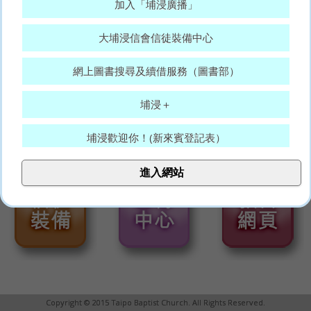
加入「埔浸廣播」
大埔浸信會信徒裝備中心
網上圖書搜尋及續借服務（圖書部）
埔浸＋
埔浸歡迎你！(新來賓登記表）
大埔浸信會代禱表
進入網站
願賜平安的神，常和你們眾人同在。(羅15:33)
Copyright © 2015 Taipo Baptist Church. All Rights Reserved.