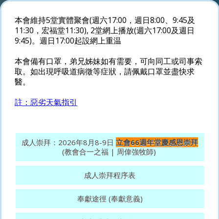
本會維持5堂實體聚會(週六17:00，週日8:00、9:45及
11:30，宏福堂11:30), 2堂網上播放(週六17:00及週日
9:45)。週日17:00起設網上重温
本會備有口罩，弟兄姊妹如有需要，可向同工或司事索
取。如出現呼吸道病徵等症狀，請佩戴口罩並盡快求
醫。
註：惡劣天氣指引
成人崇拜：2026年8月8-9日
立會66週年堂慶感恩崇拜
(教會合一之福 | 周偉強牧師)
成人崇拜程序表
奉獻途徑 (奉獻意義)