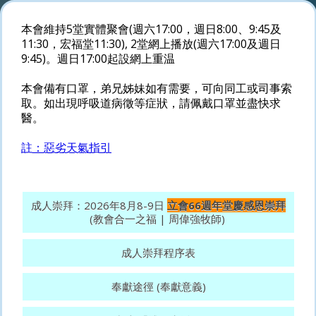
本會維持5堂實體聚會(週六17:00，週日8:00、9:45及
11:30，宏福堂11:30), 2堂網上播放(週六17:00及週日
9:45)。週日17:00起設網上重温
本會備有口罩，弟兄姊妹如有需要，可向同工或司事索
取。如出現呼吸道病徵等症狀，請佩戴口罩並盡快求
醫。
註：惡劣天氣指引
成人崇拜：2026年8月8-9日
立會66週年堂慶感恩崇拜
(教會合一之福 | 周偉強牧師)
成人崇拜程序表
奉獻途徑 (奉獻意義)