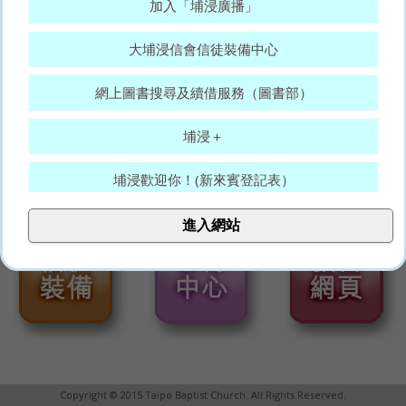
加入「埔浸廣播」
大埔浸信會信徒裝備中心
網上圖書搜尋及續借服務（圖書部）
埔浸＋
埔浸歡迎你！(新來賓登記表）
大埔浸信會代禱表
進入網站
願賜平安的神，常和你們眾人同在。(羅15:33)
Copyright © 2015 Taipo Baptist Church. All Rights Reserved.