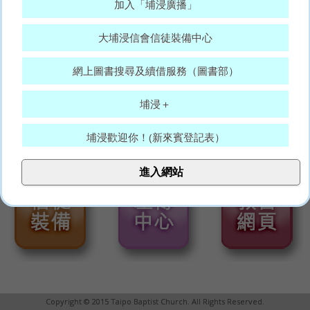
加入「埔浸廣播」
大埔浸信會信徒裝備中心
網上圖書搜尋及續借服務（圖書部）
埔浸＋
埔浸歡迎你！(新來賓登記表）
大埔浸信會代禱表
進入網站
願賜平安的神，常和你們眾人同在。(羅15:33)
Copyright © 2015 Taipo Baptist Church. All Rights Reserved.