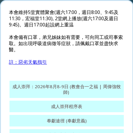
本會維持5堂實體聚會(週六17:00，週日8:00、9:45及
11:30，宏福堂11:30), 2堂網上播放(週六17:00及週日
9:45)。週日17:00起設網上重温
本會備有口罩，弟兄姊妹如有需要，可向同工或司事索
取。如出現呼吸道病徵等症狀，請佩戴口罩並盡快求
醫。
註：惡劣天氣指引
成人崇拜：2026年8月8-9日 (教會合一之福 | 周偉強牧
師)
成人崇拜程序表
奉獻途徑 (奉獻意義)