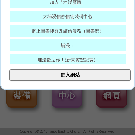
加入「埔浸廣播」
大埔浸信會信徒裝備中心
網上圖書搜尋及續借服務（圖書部）
埔浸＋
埔浸歡迎你！(新來賓登記表）
大埔浸信會代禱表
進入網站
願賜平安的神，常和你們眾人同在。(羅15:33)
Copyright © 2015 Taipo Baptist Church. All Rights Reserved.