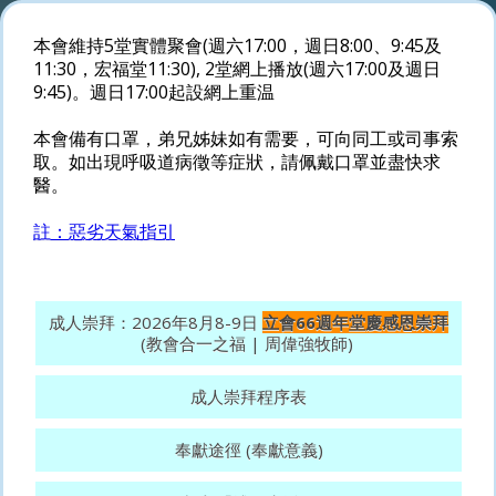
本會維持5堂實體聚會(週六17:00，週日8:00、9:45及
11:30，宏福堂11:30), 2堂網上播放(週六17:00及週日
9:45)。週日17:00起設網上重温
本會備有口罩，弟兄姊妹如有需要，可向同工或司事索
取。如出現呼吸道病徵等症狀，請佩戴口罩並盡快求
醫。
註：惡劣天氣指引
成人崇拜：2026年8月8-9日
立會66週年堂慶感恩崇拜
(教會合一之福 | 周偉強牧師)
成人崇拜程序表
奉獻途徑 (奉獻意義)